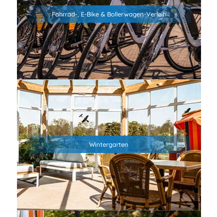
Nordsee der Wind meistens von vorne kommt, haben wir
Fahrrad-, E-Bike & Bollerwagen-Verleih
auch E-Bikes für Euch.
Für alle, die sich mit Sack und Pack auf den Weg zum Strand
machen wollen, gibt es zudem auch Bollerwagen.
Sprecht uns einfach an!
Im Wintergarten findest du Infomaterial zu Ausflugszielen
und Veranstaltungsmöglichkeiten in der Umgebung.
Wintergarten
Außerdem kannst du hier auf unseren Loungemöbeln oder
im Strandkorb entspannen.