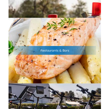
Unser Campingplatz verbindet naturnahes Camping mit
bester Anbindung – Bars, Restaurants und
Restaurants & Bars
Einkaufsmöglichkeiten erreichst du bequem in nur 1 km
Entfernung.
Der Campingplatz ist optimaler Ausgangspunkt für
Fahrradtouren – egal ob zum Strand, Hafen oder einfach in
die Küstenheide. Wenn Ihr Eure Fahrräder nicht dabeihabt,
helfen wir Euch gerne mit Fahrrädern aus. Und weil an der