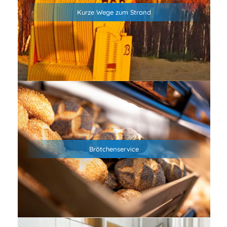
und dem Sandstrand in Duhnen entfernt erwartet dich
Kurze Wege zum Strand
abseits des Trubels Camping in der Natur. Genieße frische
Nordseeluft, unvergessliche Sonnenuntergänge und echtes
Nordsee-Feeling.
Wir bieten an allen sieben Wochentagen einen
morgendlichen Brötchenservice an. Bestelle die Brötchen
einfach am Vortag bis 15:30 und hole Sie entspannt am
Brötchenservice
nächsten Morgen ab 8:00 in der Rezeption ab. Wenn du
möchtest, kannst du auch eine Tageszeitung dazu bestellen
(BILD, BILD am Sonntag, Cuxhavener Nachrichten)