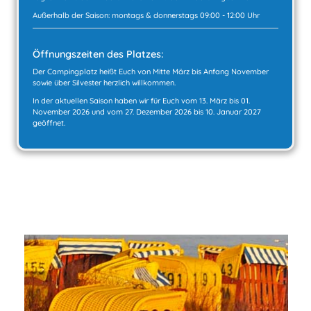
Außerhalb der Saison: montags & donnerstags 09:00 - 12:00 Uhr
Öffnungszeiten des Platzes:
Der Campingplatz heißt Euch von Mitte März bis Anfang November
sowie über Silvester herzlich willkommen.
In der aktuellen Saison haben wir für Euch vom 13. März bis 01.
November 2026 und vom 27. Dezember 2026 bis 10. Januar 2027
geöffnet.
Nur 800 Meter vom UNESCO-Weltnaturerbe Wattenmeer