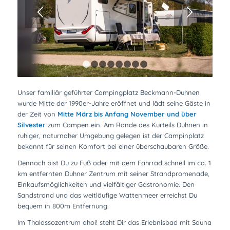
1
2
3
4
5
6
7
8
Unser familiär geführter Campingplatz Beckmann-Duhnen
wurde Mitte der 1990er-Jahre eröffnet und lädt seine Gäste in
der Zeit von
Mitte März bis Anfang November und über
Silvester
zum Campen ein. Am Rande des Kurteils Duhnen in
ruhiger, naturnaher Umgebung gelegen ist der Campinplatz
bekannt für seinen Komfort bei einer überschaubaren Größe.
Dennoch bist Du zu Fuß oder mit dem Fahrrad schnell im ca. 1
km entfernten Duhner Zentrum mit seiner Strandpromenade,
Einkaufsmöglichkeiten und vielfältiger Gastronomie. Den
Sandstrand und das weitläufige Wattenmeer erreichst Du
bequem in 800m Entfernung.
Im Thalassozentrum ahoi! steht Dir das Erlebnisbad mit Sauna