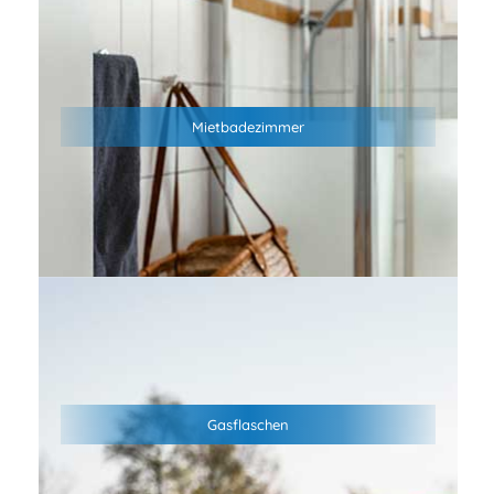
Genieße den Komfort eines privaten Mietbadezimmers–
sauber, modern und ganz für dich allein. Mehr Privatsphäre,
mehr Hygiene und entspannte Wohlfühlmomente machen
Mietbadezimmer
deinen Campingurlaub noch angenehmer. Ideal für Familien,
Paare und alle, die Camping mit zusätzlichem Komfort
verbinden möchten.
An der Rezeption ist der Tausch von Gasflaschen möglich
Gasflaschen
(11kg Stahl- oder Aluflaschen, 5kg Stahlflaschen)