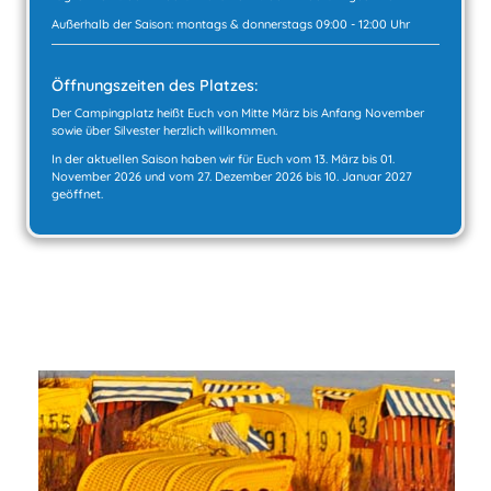
Außerhalb der Saison: montags & donnerstags 09:00 - 12:00 Uhr
Öffnungszeiten des Platzes:
Der Campingplatz heißt Euch von Mitte März bis Anfang November
sowie über Silvester herzlich willkommen.
In der aktuellen Saison haben wir für Euch vom 13. März bis 01.
November 2026 und vom 27. Dezember 2026 bis 10. Januar 2027
geöffnet.
Nur 800 Meter vom UNESCO-Weltnaturerbe Wattenmeer