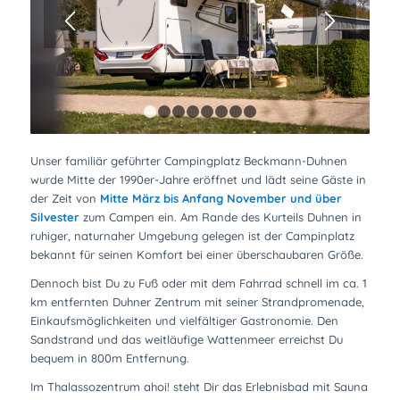
1
2
3
4
5
6
7
8
Unser familiär geführter Campingplatz Beckmann-Duhnen
wurde Mitte der 1990er-Jahre eröffnet und lädt seine Gäste in
der Zeit von
Mitte März bis Anfang November und über
Silvester
zum Campen ein. Am Rande des Kurteils Duhnen in
ruhiger, naturnaher Umgebung gelegen ist der Campinplatz
bekannt für seinen Komfort bei einer überschaubaren Größe.
Dennoch bist Du zu Fuß oder mit dem Fahrrad schnell im ca. 1
km entfernten Duhner Zentrum mit seiner Strandpromenade,
Einkaufsmöglichkeiten und vielfältiger Gastronomie. Den
Sandstrand und das weitläufige Wattenmeer erreichst Du
bequem in 800m Entfernung.
Im Thalassozentrum ahoi! steht Dir das Erlebnisbad mit Sauna