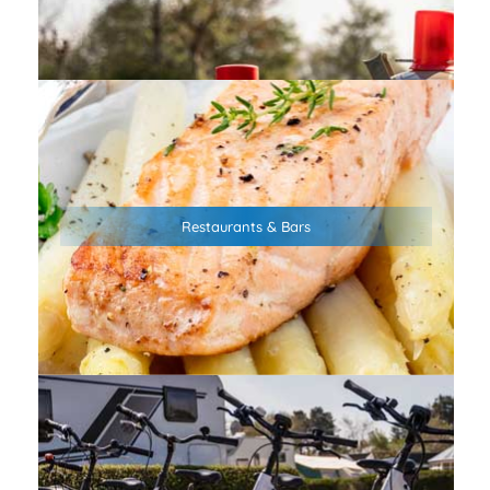
Unser Campingplatz verbindet naturnahes Camping mit
bester Anbindung – Bars, Restaurants und
Restaurants & Bars
Einkaufsmöglichkeiten erreichst du bequem in nur 1 km
Entfernung.
Der Campingplatz ist optimaler Ausgangspunkt für
Fahrradtouren – egal ob zum Strand, Hafen oder einfach in
die Küstenheide. Wenn Ihr Eure Fahrräder nicht dabeihabt,
helfen wir Euch gerne mit Fahrrädern aus. Und weil an der