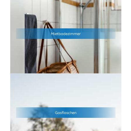
Genieße den Komfort eines privaten Mietbadezimmers–
sauber, modern und ganz für dich allein. Mehr Privatsphäre,
mehr Hygiene und entspannte Wohlfühlmomente machen
Mietbadezimmer
deinen Campingurlaub noch angenehmer. Ideal für Familien,
Paare und alle, die Camping mit zusätzlichem Komfort
verbinden möchten.
An der Rezeption ist der Tausch von Gasflaschen möglich
Gasflaschen
(11kg Stahl- oder Aluflaschen, 5kg Stahlflaschen)