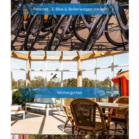
Nordsee der Wind meistens von vorne kommt, haben wir
Fahrrad-, E-Bike & Bollerwagen-Verleih
auch E-Bikes für Euch.
Für alle, die sich mit Sack und Pack auf den Weg zum Strand
machen wollen, gibt es zudem auch Bollerwagen.
Sprecht uns einfach an!
Im Wintergarten findest du Infomaterial zu Ausflugszielen
und Veranstaltungsmöglichkeiten in der Umgebung.
Wintergarten
Außerdem kannst du hier auf unseren Loungemöbeln oder
im Strandkorb entspannen.