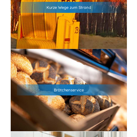
und dem Sandstrand in Duhnen entfernt erwartet dich
Kurze Wege zum Strand
abseits des Trubels Camping in der Natur. Genieße frische
Nordseeluft, unvergessliche Sonnenuntergänge und echtes
Nordsee-Feeling.
Wir bieten an allen sieben Wochentagen einen
morgendlichen Brötchenservice an. Bestelle die Brötchen
einfach am Vortag bis 15:30 und hole Sie entspannt am
Brötchenservice
nächsten Morgen ab 8:00 in der Rezeption ab. Wenn du
möchtest, kannst du auch eine Tageszeitung dazu bestellen
(BILD, BILD am Sonntag, Cuxhavener Nachrichten)