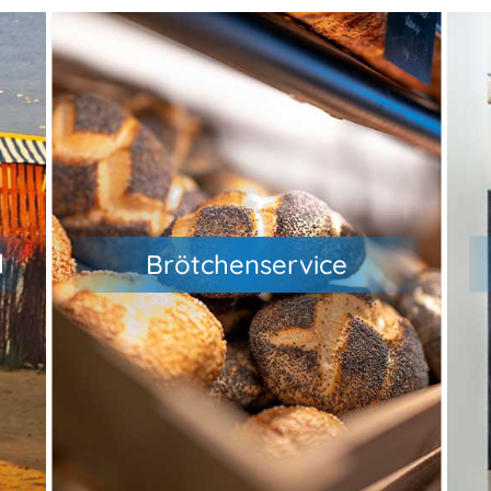
Wir bieten an allen sieben
Wochentagen einen morgendlichen
em
Brötchenservice an. Bestelle die
Brötchen einfach am Vortag bis 15:30
und hole Sie entspannt am nächsten
d
Brötchenservice
en
che
Morgen ab 8:00 in der Rezeption ab.
Wenn du möchtest, kannst du auch
a
eine Tageszeitung dazu bestellen
un
(BILD, BILD am Sonntag, Cuxhavener
Nachrichten)