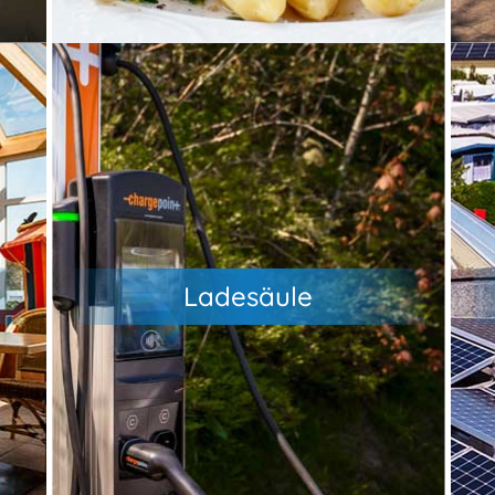
C
Du bist mit Deinem E-Fahrzeug
W
d
unterwegs? Kein Problem, laden
r
kannst Du bequem über unseren
Ladesäule
er
Servicepartner ChargePoint an zwei
im
22kw-Ladesäulen (AC) auf unserem
Parkplatz.