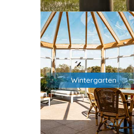
Im Wintergarten findest du
Infomaterial zu Ausflugszielen un
Veranstaltungsmöglichkeiten in de
Wintergarten
Umgebung. Außerdem kannst du hi
auf unseren Loungemöbeln oder 
Strandkorb entspannen.