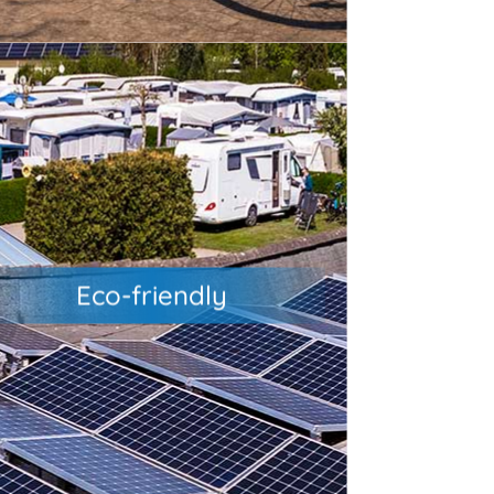
amping komfortabel, umweltbewusst
und naturnah.
ir setzen auf nachhaltige Lösungen
wie
Eco-friendly
• wassersparende Systeme
• Mülltrennung & Recycling
• regionale und umweltfreundliche
Produkte
• erneuerbare Energien