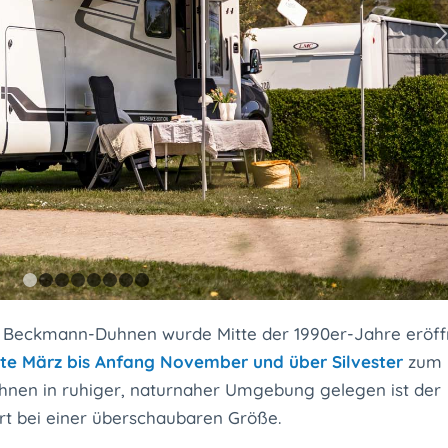
1
2
3
4
5
6
7
8
z Beckmann-Duhnen wurde Mitte der 1990er-Jahre eröff
tte März bis Anfang November und über Silvester
zum
hnen in ruhiger, naturnaher Umgebung gelegen ist der
rt bei einer überschaubaren Größe.