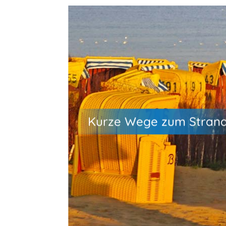
Nur 800 Meter vom UNESCO-
Weltnaturerbe Wattenmeer und d
Sandstrand in Duhnen entfernt
erwartet dich abseits des Trubels
Kurze Wege zum Stran
Camping in der Natur. Genieße fris
Nordseeluft, unvergessliche
Sonnenuntergänge und echtes
Nordsee-Feeling.