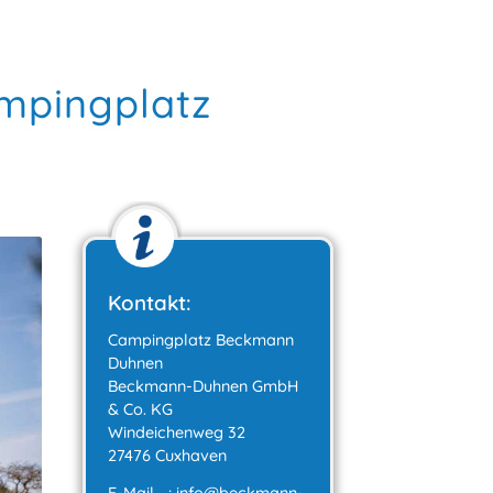
mpingplatz
Kontakt:
Campingplatz Beckmann
Duhnen
Beckmann-Duhnen GmbH
& Co. KG
Windeichenweg 32
27476 Cuxhaven
E-Mail
:
info@beckmann-