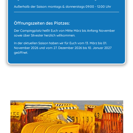
Außerhalb der Saison: montags & donnerstags 09:00 - 12:00 Uhr
Öffnungszeiten des Platzes:
Der Campingplatz heißt Euch von Mitte März bis Anfang November
sowie über Silvester herzlich willkommen.
In der aktuellen Saison haben wir für Euch vom 13. März bis 01.
November 2026 und vom 27. Dezember 2026 bis 10. Januar 2027
geöffnet.
Nur 800 Meter vom UNESCO-Weltnaturerbe Wattenmeer