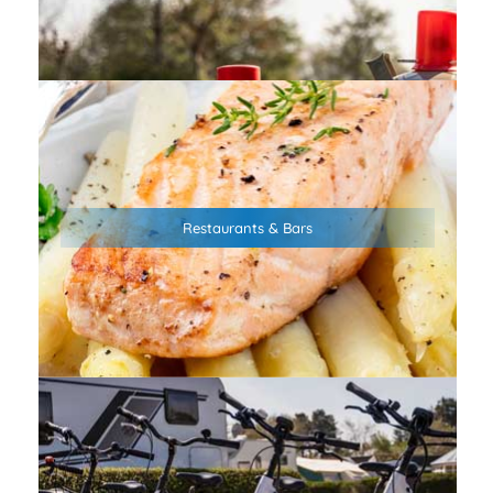
Unser Campingplatz verbindet naturnahes Camping mit
bester Anbindung – Bars, Restaurants und
Restaurants & Bars
Einkaufsmöglichkeiten erreichst du bequem in nur 1 km
Entfernung.
Der Campingplatz ist optimaler Ausgangspunkt für
Fahrradtouren – egal ob zum Strand, Hafen oder einfach in
die Küstenheide. Wenn Ihr Eure Fahrräder nicht dabeihabt,
helfen wir Euch gerne mit Fahrrädern aus. Und weil an der