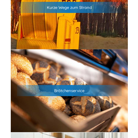
und dem Sandstrand in Duhnen entfernt erwartet dich
Kurze Wege zum Strand
abseits des Trubels Camping in der Natur. Genieße frische
Nordseeluft, unvergessliche Sonnenuntergänge und echtes
Nordsee-Feeling.
Wir bieten an allen sieben Wochentagen einen
morgendlichen Brötchenservice an. Bestelle die Brötchen
einfach am Vortag bis 15:30 und hole Sie entspannt am
Brötchenservice
nächsten Morgen ab 8:00 in der Rezeption ab. Wenn du
möchtest, kannst du auch eine Tageszeitung dazu bestellen
(BILD, BILD am Sonntag, Cuxhavener Nachrichten)