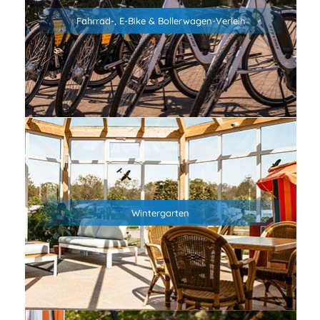
Nordsee der Wind meistens von vorne kommt, haben wir
Fahrrad-, E-Bike & Bollerwagen-Verleih
auch E-Bikes für Euch.
Für alle, die sich mit Sack und Pack auf den Weg zum Strand
machen wollen, gibt es zudem auch Bollerwagen.
Sprecht uns einfach an!
Im Wintergarten findest du Infomaterial zu Ausflugszielen
und Veranstaltungsmöglichkeiten in der Umgebung.
Wintergarten
Außerdem kannst du hier auf unseren Loungemöbeln oder
im Strandkorb entspannen.