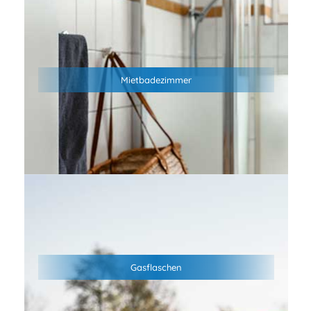
Genieße den Komfort eines privaten Mietbadezimmers–
sauber, modern und ganz für dich allein. Mehr Privatsphäre,
mehr Hygiene und entspannte Wohlfühlmomente machen
Mietbadezimmer
deinen Campingurlaub noch angenehmer. Ideal für Familien,
Paare und alle, die Camping mit zusätzlichem Komfort
verbinden möchten.
An der Rezeption ist der Tausch von Gasflaschen möglich
Gasflaschen
(11kg Stahl- oder Aluflaschen, 5kg Stahlflaschen)