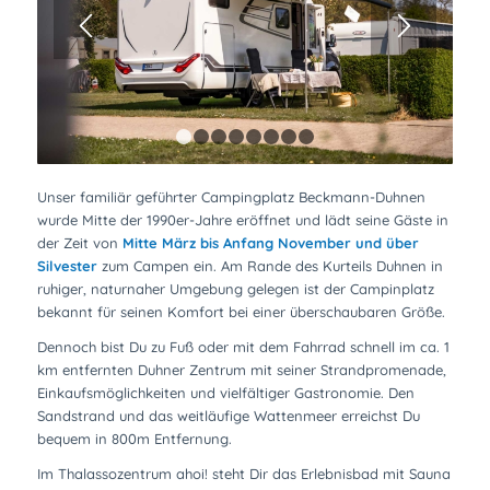
1
2
3
4
5
6
7
8
Unser familiär geführter Campingplatz Beckmann-Duhnen
wurde Mitte der 1990er-Jahre eröffnet und lädt seine Gäste in
der Zeit von
Mitte März bis Anfang November und über
Silvester
zum Campen ein. Am Rande des Kurteils Duhnen in
ruhiger, naturnaher Umgebung gelegen ist der Campinplatz
bekannt für seinen Komfort bei einer überschaubaren Größe.
Dennoch bist Du zu Fuß oder mit dem Fahrrad schnell im ca. 1
km entfernten Duhner Zentrum mit seiner Strandpromenade,
Einkaufsmöglichkeiten und vielfältiger Gastronomie. Den
Sandstrand und das weitläufige Wattenmeer erreichst Du
bequem in 800m Entfernung.
Im Thalassozentrum ahoi! steht Dir das Erlebnisbad mit Sauna